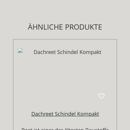
Produktgalerie überspringen
ÄHNLICHE PRODUKTE
Dachreet Schindel Kompakt
Reet ist einer der ältesten Baustoffe