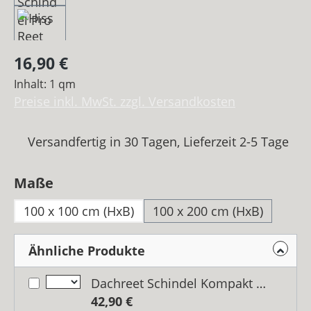
Regulärer Preis:
16,90 €
Inhalt:
1 qm
Preise inkl. MwSt. zzgl. Versandkosten
Versandfertig in 30 Tagen, Lieferzeit 2-5 Tage
auswählen
Maße
100 x 100 cm (HxB)
100 x 200 cm (HxB)
Ähnliche Produkte
Dachreet Schindel Kompakt Maße: 50 x 50 cm (HxB) Fünferpack
42,90 €