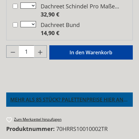
Dachreet Schindel Pro Maße: 100 x 200 cm (HxB)
32,90 €
Dachreet Bund
14,90 €
Produkt Anzahl: Gib den gewünschten Wer
In den Warenkorb
MEHR ALS 85 STÜCK? PALETTENPREISE HIER ANFRAGEN!
Zum Merkzettel hinzufügen
Produktnummer:
70HRRS10010002TR