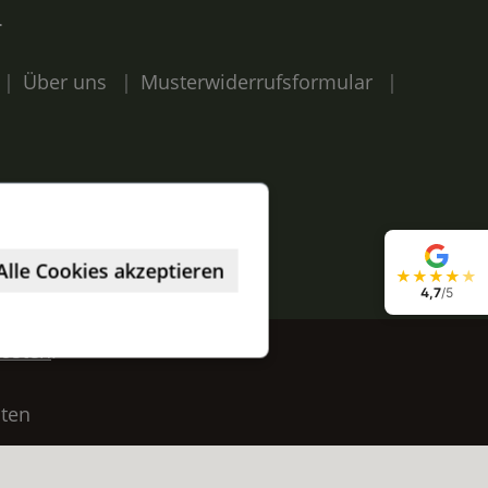
N
Über uns
Musterwiderrufsformular
Alle Cookies akzeptieren
★
★
★
★
★
4,7
/5
osten
.
lten