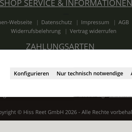
SHOP SERVICE & INFORMATIONE
rmen-Webseite
Datenschutz
Impressum
AGB
Widerrufsbelehrung
Vertrag widerrufen
ZAHLUNGSARTEN
Konfigurieren
Nur technisch notwendige
angaben inkl. deutsche Mehrwertsteuer zzgl.
Versandk
yright © Hiss Reet GmbH 2026 - Alle Rechte vorbeha