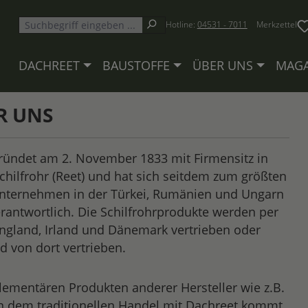
Hotline:
04531 - 7011
Merkzettel
DACHREET
BAUSTOFFE
ÜBER UNS
MAGA
R UNS
ündet am 2. November 1833 mit Firmensitz in
Schilfrohr (Reet) und hat sich seitdem zum größten
runternehmen in der Türkei, Rumänien und Ungarn
erantwortlich. Die Schilfrohrprodukte werden per
England, Irland und Dänemark vertrieben oder
d von dort vertrieben.
lementären Produkten anderer Hersteller wie z.B.
en dem traditionellen Handel mit Dachreet kommt