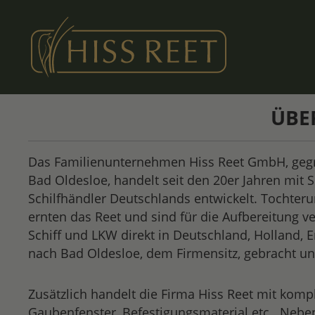
m Hauptinhalt springen
Zur Suche springen
Zur Hauptnavigation springen
ÜBE
Das Familienunternehmen Hiss Reet GmbH, gegr
Bad Oldesloe, handelt seit den 20er Jahren mit 
Schilfhändler Deutschlands entwickelt. Tochte
ernten das Reet und sind für die Aufbereitung v
Schiff und LKW direkt in Deutschland, Holland, 
nach Bad Oldesloe, dem Firmensitz, gebracht un
Zusätzlich handelt die Firma Hiss Reet mit komp
Gaubenfenster, Befestigungsmaterial etc.. Neb