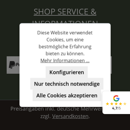
SHOP SERVICE &
INFORMATIONEN
Diese Website verwendet
Cookies, um eine
ZAHLUNGSARTEN
bestmögliche Erfahrung
bieten zu können.
Mehr Informationen ...
Konfigurieren
Nur technisch notwendige
Alle Cookies akzeptieren
★
★
★
★
★
Preisangaben inkl. deutsche Mehrwertsteuer
4,7
/5
zzgl.
Versandkosten
.