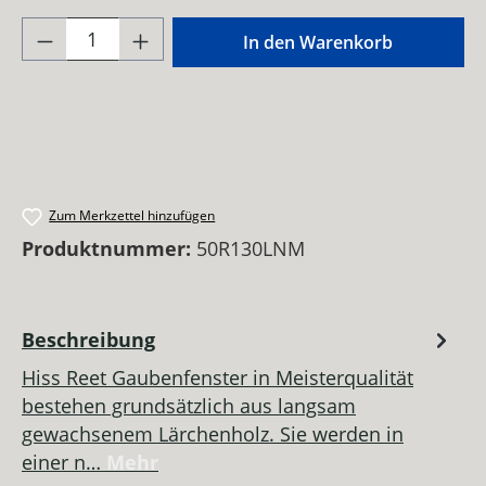
Produkt Anzahl: Gib den gewünschten Wer
In den Warenkorb
Zum Merkzettel hinzufügen
Produktnummer:
50R130LNM
Beschreibung
Hiss Reet Gaubenfenster in Meisterqualität
bestehen grundsätzlich aus langsam
gewachsenem Lärchenholz. Sie werden in
einer n…
Mehr