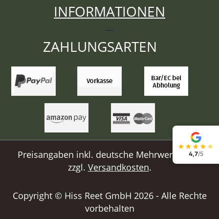
INFORMATIONEN
ZAHLUNGSARTEN
★
★
★
★
★
Preisangaben inkl. deutsche Mehrwertsteuer
4,7
/5
zzgl.
Versandkosten
.
Copyright © Hiss Reet GmbH 2026 - Alle Rechte
vorbehalten