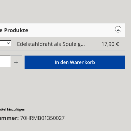
swählen
e Produkte
Edelstahldraht als Spule gewickelt, 500 Gramm
17,90 €
Anzahl: Gib den gewünschten Wert ein o
In den Warenkorb
ttel hinzufügen
ummer:
70HRMB01350027