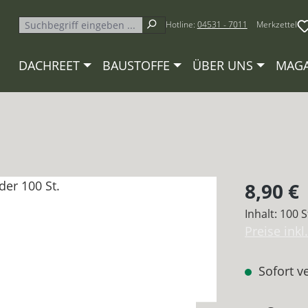
Hotline:
04531 - 7011
Merkzettel
DACHREET
BAUSTOFFE
ÜBER UNS
MAGA
Regulärer P
8,90 €
Inhalt:
100 
Preise ink
Sofort ve