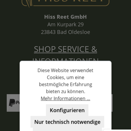
Hiss Reet GmbH
Am Kurpark 29
23843 Bad Oldesloe
SHOP SERVICE &
INFORMATIONEN
Diese Website verwendet
Cookies, um eine
ZAHLUNGSARTEN
bestmögliche Erfahrung
bieten zu können.
Mehr Informationen ...
Konfigurieren
Nur technisch notwendige