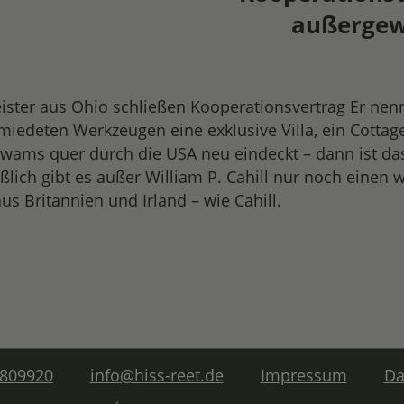
außergew
ter aus Ohio schließen Kooperationsvertrag Er nenn
iedeten Werkzeugen eine exklusive Villa, ein Cottage
ams quer durch die USA neu eindeckt – dann ist das
eßlich gibt es außer William P. Cahill nur noch einen
s Britannien und Irland – wie Cahill.
 809920
info@hiss-reet.de
Impressum
Da