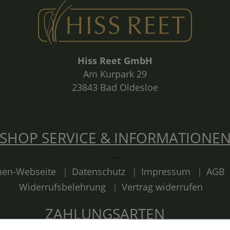
Hiss Reet GmbH
Am Kurpark 29
23843 Bad Oldesloe
SHOP SERVICE & INFORMATIONE
rmen-Webseite
Datenschutz
Impressum
AGB
Widerrufsbelehrung
Vertrag widerrufen
ZAHLUNGSARTEN