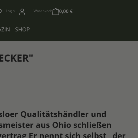
0,00 €
Login
Warenkorb
ZIN
SHOP
ECKER"
sloer Qualitätshändler und
meister aus Ohio schließen
ertrag Er nennt sich selbst „der