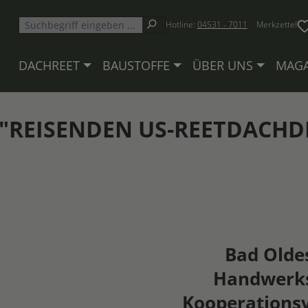
Hotline:
04531 - 7011
Merkzettel
DACHREET
BAUSTOFFE
ÜBER UNS
MAGA
 "REISENDEN US-REETDACHD
Bad Olde
Handwerks
Kooperationsv